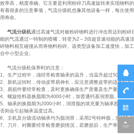
效率高，精度准确。它主要是利用粉碎刀高速旋转来实现物料的
有着很多的注意事项，气流分级机也像其他设备一样，每次使
用寿命。
气流分级机
通过高速气流对被粉碎物料进行冲击而达到粉碎目的
能的气流通过一特制的喷嘴，转变为2～3倍超音速动能的高速流体
碎物料相互碰撞从而将物料粉碎。该类型设备加工速度快，加工量大
合中小型企业。
气流分级机保养时的注意：
1、生产过程中，须经常检查轴承的温升，当温升超过50℃时
2、新机运转时，传动皮带易伸长，应注意调整皮带的适当松紧度
3、易损件要经常检查，及时更换确保生产质量及生产量。
4、螺旋给料器换脂期为4000小时，加普通钙基润滑脂。
5、轴承的换脂期为2000小时，润滑脂的填充量为轴承
否则会引起轴承温度过高。
6、主机及分级流动轴承均为脂润滑，采用2号特种脂，度265-295
7、刀片、衬圈要经常检查磨损情况，若磨损后，生产率下降