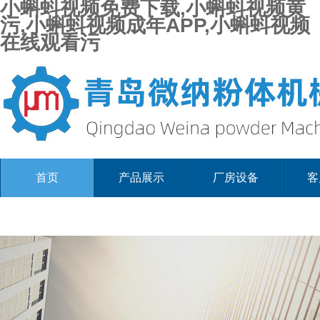
小蝌蚪视频免费下载,小蝌蚪视频黄
污,小蝌蚪视频成年APP,小蝌蚪视频
在线观看污
首页
产品展示
厂房设备
客