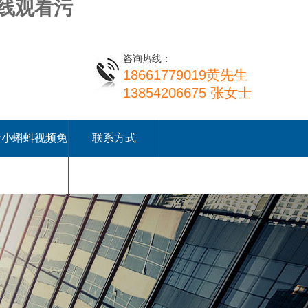
在线观看污
咨询热线：
18661779019黄先生
13854206675 张女士
于小蝌蚪视频免
联系方式
费下载