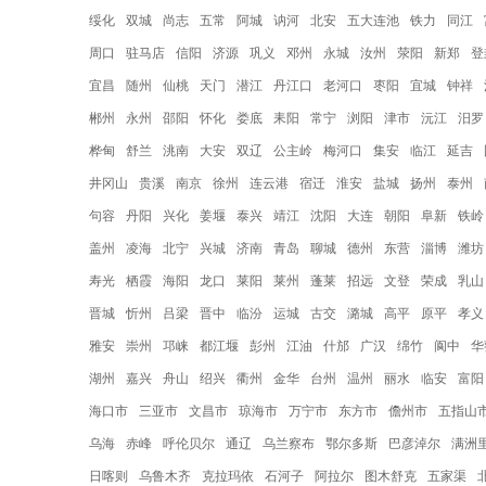
绥化
双城
尚志
五常
阿城
讷河
北安
五大连池
铁力
同江
周口
驻马店
信阳
济源
巩义
邓州
永城
汝州
荥阳
新郑
登
宜昌
随州
仙桃
天门
潜江
丹江口
老河口
枣阳
宜城
钟祥
郴州
永州
邵阳
怀化
娄底
耒阳
常宁
浏阳
津市
沅江
汨罗
桦甸
舒兰
洮南
大安
双辽
公主岭
梅河口
集安
临江
延吉
井冈山
贵溪
南京
徐州
连云港
宿迁
淮安
盐城
扬州
泰州
句容
丹阳
兴化
姜堰
泰兴
靖江
沈阳
大连
朝阳
阜新
铁岭
盖州
凌海
北宁
兴城
济南
青岛
聊城
德州
东营
淄博
潍坊
寿光
栖霞
海阳
龙口
莱阳
莱州
蓬莱
招远
文登
荣成
乳山
晋城
忻州
吕梁
晋中
临汾
运城
古交
潞城
高平
原平
孝义
雅安
崇州
邛崃
都江堰
彭州
江油
什邡
广汉
绵竹
阆中
华
湖州
嘉兴
舟山
绍兴
衢州
金华
台州
温州
丽水
临安
富阳
海口市
三亚市
文昌市
琼海市
万宁市
东方市
儋州市
五指山
乌海
赤峰
呼伦贝尔
通辽
乌兰察布
鄂尔多斯
巴彦淖尔
满洲
日喀则
乌鲁木齐
克拉玛依
石河子
阿拉尔
图木舒克
五家渠