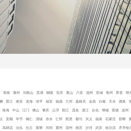
淮南
滁州
马鞍山
芜湖
铜陵
安庆
黄山
六安
池州
宣城
亳州
界首
明
狮
晋江
南安
龙海
漳平
福安
福鼎
兰州
嘉峪关
金昌
白银
天水
酒泉
珠海
中山
江门
佛山
肇庆
云浮
阳江
茂名
湛江
从化
增城
英德
连州
义
安顺
毕节
铜仁
清镇
赤水
仁怀
凯里
都匀
兴义
福泉
石家庄
邯郸
高碑店
泊头
任丘
黄骅
河间
冀州
深州
南宫
沙河
武安
哈尔滨
齐齐哈