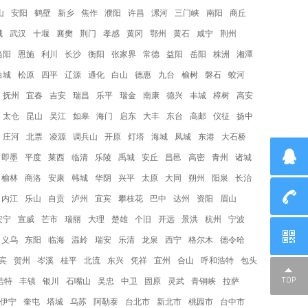
山
安阳
鹤壁
新乡
焦作
濮阳
许昌
漯河
三门峡
南阳
商丘
城
武汉
十堰
襄樊
荆门
孝感
黄冈
鄂州
黄石
咸宁
荆州
当阳
恩施
利川
长沙
衡阳
张家界
常德
益阳
岳阳
株洲
湘潭
白城
松原
四平
辽源
通化
白山
德惠
九台
榆树
磐石
蛟河
抚州
宜春
吉安
瑞昌
乐平
瑞金
南康
德兴
丰城
樟树
高安
太仓
昆山
吴江
如皋
海门
启东
大丰
东台
高邮
仪征
扬中
庄河
北票
凌源
调兵山
开原
灯塔
海城
凤城
东港
大石桥
即墨
平度
莱西
临清
乐陵
禹城
安丘
昌邑
高密
青州
诸城
榆林
商洛
安康
韩城
华阴
兴平
太原
大同
朔州
阳泉
长治
内江
乐山
自贡
泸州
宜宾
攀枝花
巴中
达州
资阳
眉山
安宁
宣威
芒市
瑞丽
大理
楚雄
个旧
开远
景洪
杭州
宁波
义乌
东阳
临海
温岭
瑞安
乐清
龙泉
西宁
格尔木
德令哈
宾
贺州
岑溪
桂平
北流
东兴
凭祥
宜州
合山
呼和浩特
包头
浩特
丰镇
银川
石嘴山
吴忠
中卫
固原
灵武
青铜峡
拉萨
伊宁
奎屯
塔城
乌苏
阿勒泰
台北市
新北市
桃园市
台中市