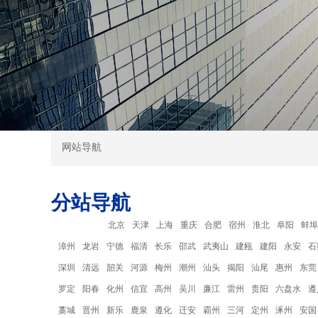
网站导航
分站导航
分站导航：
北京
天津
上海
重庆
合肥
宿州
淮北
阜阳
蚌埠
漳州
龙岩
宁德
福清
长乐
邵武
武夷山
建瓯
建阳
永安
石
深圳
清远
韶关
河源
梅州
潮州
汕头
揭阳
汕尾
惠州
东莞
罗定
阳春
化州
信宜
高州
吴川
廉江
雷州
贵阳
六盘水
遵
藁城
晋州
新乐
鹿泉
遵化
迁安
霸州
三河
定州
涿州
安国