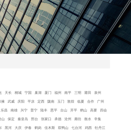
光
天长
桐城
宁国
巢湖
厦门
福州
南平
三明
莆田
泉州
张掖
武威
庆阳
平凉
定西
陇南
玉门
敦煌
临夏
合作
广州
乐昌
南雄
兴宁
普宁
陆丰
恩平
台山
开平
鹤山
高要
四会
唐山
保定
秦皇岛
邢台
张家口
承德
沧州
廊坊
衡水
辛集
尔
黑河
大庆
伊春
鹤岗
佳木斯
双鸭山
七台河
鸡西
牡丹江