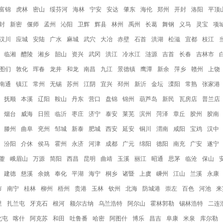
富锦
虎林
密山
绥芬河
海林
宁安
安达
肇东
海伦
郑州
开封
洛阳
平顶
封
新密
偃师
孟州
沁阳
卫辉
辉县
林州
禹州
长葛
舞钢
义马
灵宝
项
汉川
应城
安陆
广水
麻城
武穴
大冶
赤壁
石首
洪湖
松滋
宜都
枝江
临湘
醴陵
湘乡
韶山
资兴
武冈
洪江
冷水江
涟源
吉首
长春
吉林市
图们
敦化
珲春
龙井
和龙
南昌
九江
景德镇
鹰潭
新余
萍乡
赣州
上饶
南通
镇江
常州
无锡
苏州
江阴
宜兴
邳州
新沂
金坛
溧阳
常熟
张家港
抚顺
本溪
辽阳
鞍山
丹东
营口
盘锦
锦州
葫芦岛
新民
瓦房店
普兰店
烟台
威海
日照
临沂
枣庄
济宁
泰安
莱芜
滨州
菏泽
章丘
胶州
胶南
滕州
曲阜
兖州
邹城
新泰
肥城
西安
延安
铜川
渭南
咸阳
宝鸡
汉中
汾阳
介休
侯马
霍州
永济
河津
成都
广元
绵阳
德阳
南充
广安
遂宁
蓥
峨眉山
万源
简阳
西昌
昆明
曲靖
玉溪
丽江
昭通
思茅
临沧
保山
建德
慈溪
余姚
奉化
平湖
海宁
桐乡
诸暨
上虞
嵊州
江山
兰溪
永康
市
南宁
桂林
柳州
梧州
贵港
玉林
钦州
北海
防城港
崇左
百色
河池
来
里
扎兰屯
牙克石
根河
额尔古纳
乌兰浩特
阿尔山
霍林郭勒
锡林浩特
二连
北屯
喀什
阿克苏
和田
吐鲁番
哈密
阿图什
博乐
昌吉
阜康
米泉
库尔勒